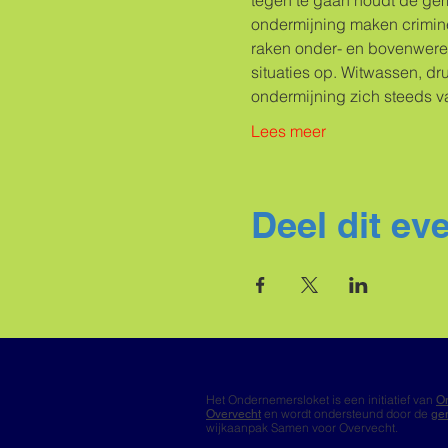
tegen te gaan houdt de ge
ondermijning maken criminel
raken onder- en bovenwerel
situaties op. Witwassen, d
ondermijning zich steeds 
Lees meer
Deel dit e
Het Ondernemersloket is een initiatief van
O
en wordt ondersteund door de
Overvecht
ge
wijkaanpak Samen voor Overvecht.