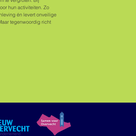
te vergroten. Bij 
or hun activiteiten. Zo 
eving én levert onveilige 
aar tegenwoordig richt 