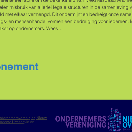
meente een actie om de bekendheid van Meld Misdaad Anoniem 
en misbruik van allerlei legale structuren in de samenleving vo
d met elkaar vermengd. Dit ondermijnt en bedreigt onze samenl
rugs- en mensenhandel vormen een bedreiging voor iedereen. M
vaker op ondernemers. Wees…
venement
ndernemersvereniging Nieuw
via de
meente Utrecht