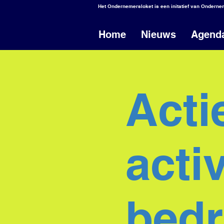
Het Ondernemersloket is een initatief van Ondern
Home
Nieuws
Agend
Acti
acti
bedr