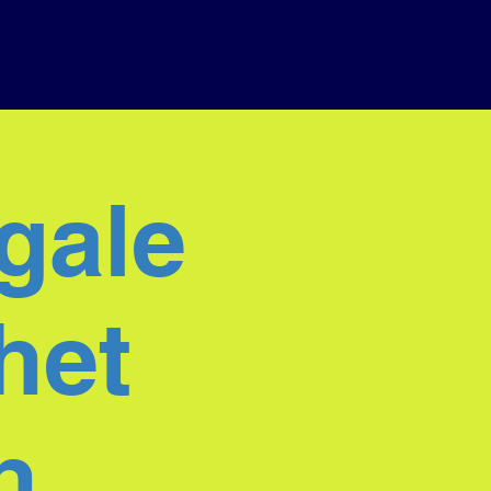
egale
het
n