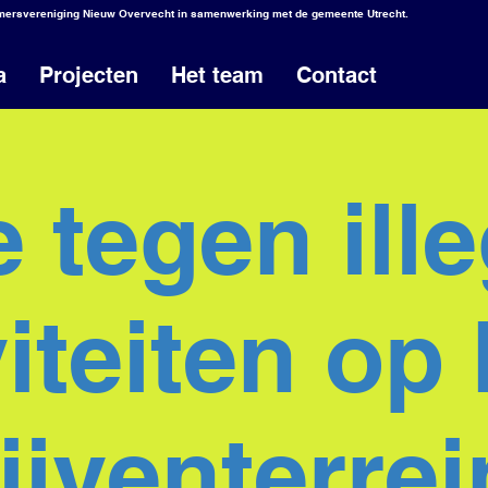
emersvereniging Nieuw Overvecht in samenwerking met de gemeente Utrecht.
a
Projecten
Het team
Contact
e tegen ill
viteiten op 
ijventerrei