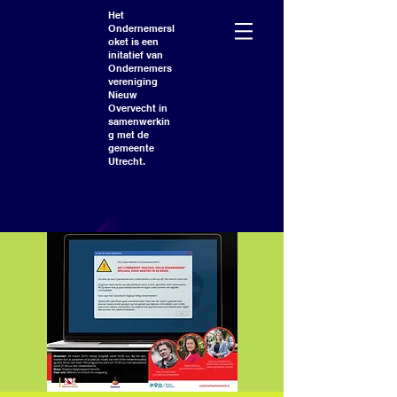
Het
Ondernemersl
oket is een
initatief van
Ondernemers
vereniging
Nieuw
Overvecht in
samenwerkin
g met de
gemeente
Utrecht.