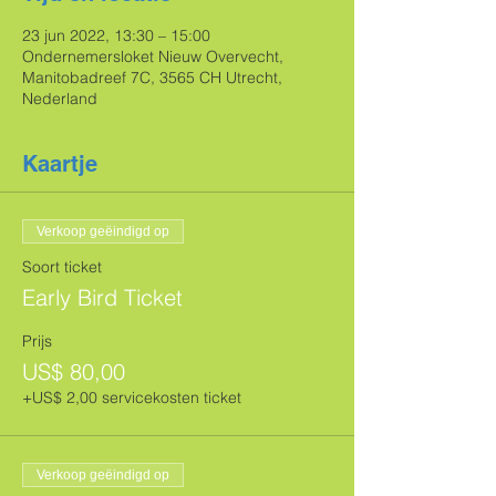
23 jun 2022, 13:30 – 15:00
Ondernemersloket Nieuw Overvecht,
Manitobadreef 7C, 3565 CH Utrecht,
Nederland
Kaartje
Verkoop geëindigd op
Soort ticket
Early Bird Ticket
Prijs
US$ 80,00
+US$ 2,00 servicekosten ticket
Verkoop geëindigd op