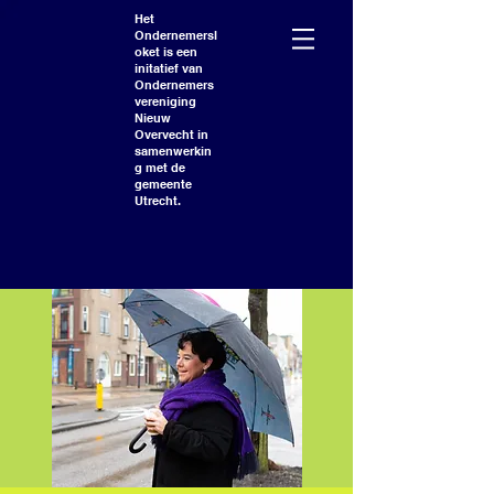
Het
Ondernemersl
oket is een
initatief van
Ondernemers
vereniging
Nieuw
Overvecht in
samenwerkin
g met de
gemeente
Utrecht.