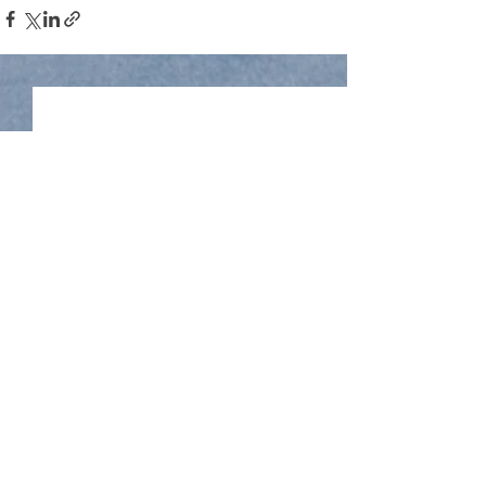
Het Ondernemersloket is een initiatief van
en
Ondernemersvereniging Nieuw Overvecht