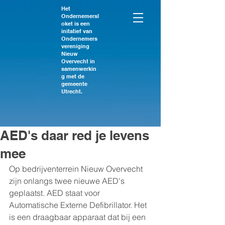
Het
Ondernemersl
oket is een
initatief van
Ondernemers
vereniging
Nieuw
Overvecht in
samenwerkin
g met de
gemeente
Utrecht.
AED's daar red je levens
mee
Op bedrijventerrein Nieuw Overvecht 
zijn onlangs twee nieuwe AED's 
geplaatst. AED staat voor 
Automatische Externe Defibrillator. Het 
is een draagbaar apparaat dat bij een 