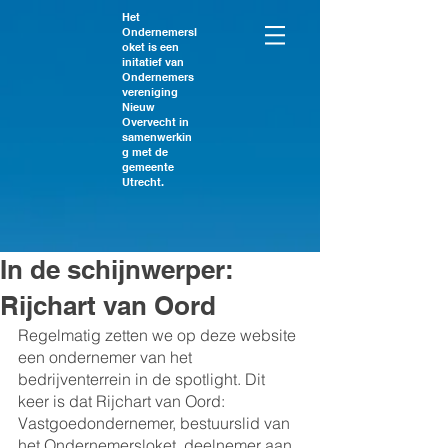
Het
Ondernemersl
oket is een
initatief van
Ondernemers
vereniging
Nieuw
Overvecht in
samenwerkin
g met de
gemeente
Utrecht.
In de schijnwerper:
Rijchart van Oord
Regelmatig zetten we op deze website 
een ondernemer van het 
bedrijventerrein in de spotlight. Dit 
keer is dat Rijchart van Oord: 
Vastgoedondernemer, bestuurslid van 
het Ondernemersloket, deelnemer aan 