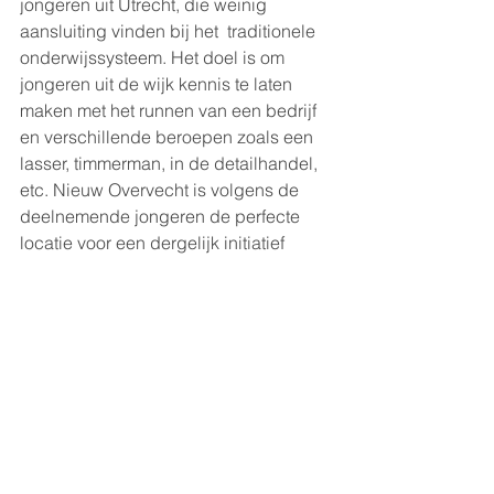
jongeren uit Utrecht, die weinig 
aansluiting vinden bij het  traditionele 
onderwijssysteem. Het doel is om 
jongeren uit de wijk kennis te laten 
maken met het runnen van een bedrijf 
en verschillende beroepen zoals een 
lasser, timmerman, in de detailhandel, 
etc. Nieuw Overvecht is volgens de 
deelnemende jongeren de perfecte 
locatie voor een dergelijk initiatief 
omdat het ook de kruisbestuiving met 
gevestigde ondernemers op het terrein 
mogelijk maakt. 
Nota Grenzen stellen en 
perspectief bieden
In de 
nota 
Grenzen Stellen en 
Perspectief Bieden
 is het 
bedrijventerrein Nieuw Overvecht een 