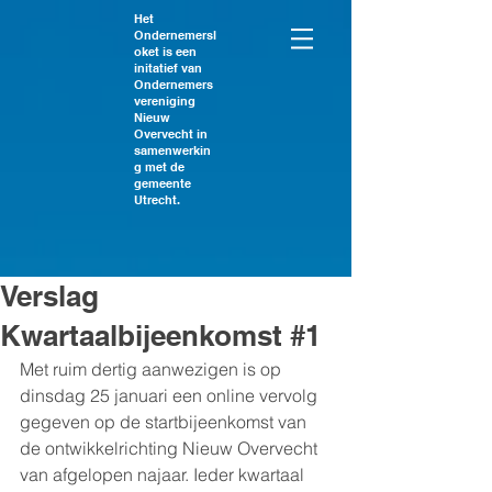
Het
Ondernemersl
oket is een
initatief van
Ondernemers
vereniging
Nieuw
Overvecht in
samenwerkin
g met de
gemeente
Utrecht.
Verslag
Kwartaalbijeenkomst #1
Met ruim dertig aanwezigen is op 
dinsdag 25 januari een online vervolg 
gegeven op de startbijeenkomst van 
de ontwikkelrichting Nieuw Overvecht 
van afgelopen najaar. Ieder kwartaal 