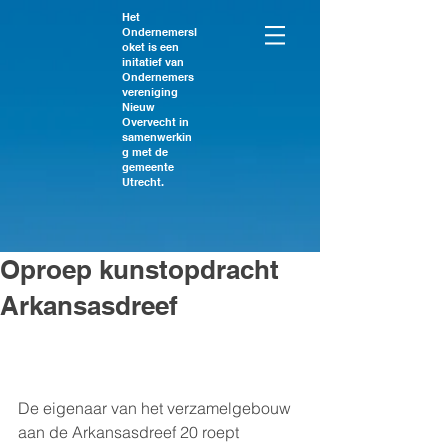
Het
Ondernemersl
oket is een
initatief van
Ondernemers
vereniging
Nieuw
Overvecht in
samenwerkin
g met de
gemeente
Utrecht.
Oproep kunstopdracht
Arkansasdreef
De eigenaar van het verzamelgebouw 
aan de Arkansasdreef 20 roept 