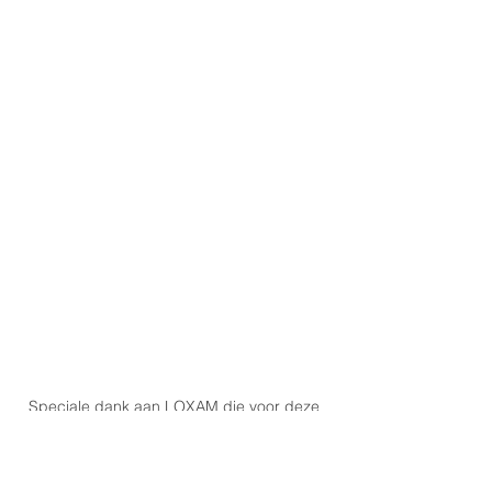
Speciale dank aan LOXAM die voor deze 
actie gratis een hoogwerker ter 
beschikking stelde. 