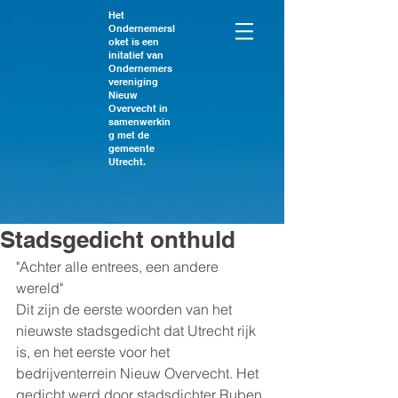
Het
Ondernemersl
oket is een
initatief van
Ondernemers
vereniging
Nieuw
Overvecht in
samenwerkin
g met de
gemeente
Utrecht.
Stadsgedicht onthuld
"Achter alle entrees, een andere 
wereld"
Dit zijn de eerste woorden van het 
nieuwste stadsgedicht dat Utrecht rijk 
is, en het eerste voor het 
bedrijventerrein Nieuw Overvecht. Het 
gedicht werd door stadsdichter Ruben 