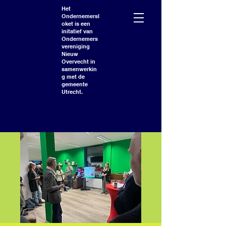
Het
Ondernemersl
oket is een
initatief van
Ondernemers
vereniging
Nieuw
Overvecht in
samenwerkin
g met de
gemeente
Utrecht.