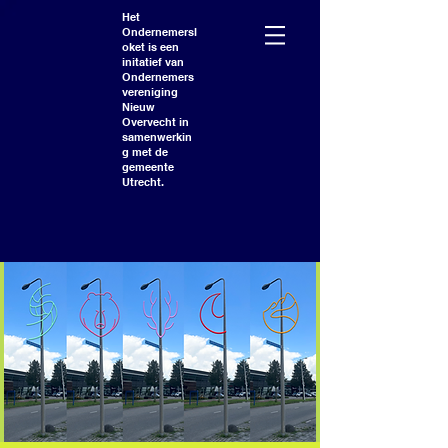
Het
Ondernemersl
oket is een
initatief van
Ondernemers
vereniging
Nieuw
Overvecht in
samenwerkin
g met de
gemeente
Utrecht.