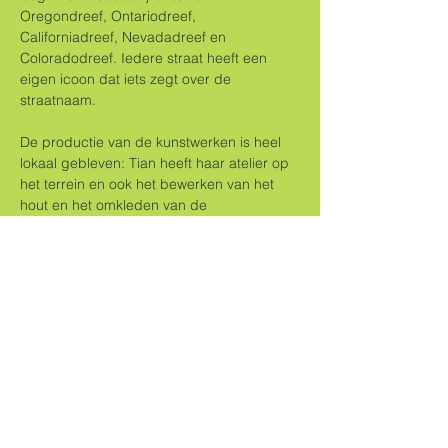
Oregondreef, Ontariodreef, 
Californiadreef, Nevadadreef en 
Coloradodreef. Iedere straat heeft een 
eigen icoon dat iets zegt over de 
straatnaam. 
De productie van de kunstwerken is heel 
lokaal gebleven: Tian heeft haar atelier op 
het terrein en ook het bewerken van het 
hout en het omkleden van de 
lantaarnpalen wordt door een lokale 
partijen gedaan. 
Kom je ook kijken naar de eerste keer dat 
de lantaarnpalen aangaan? Aansluitend is 
de jaarlijkse 
iftar
. 
Deel dit evenement