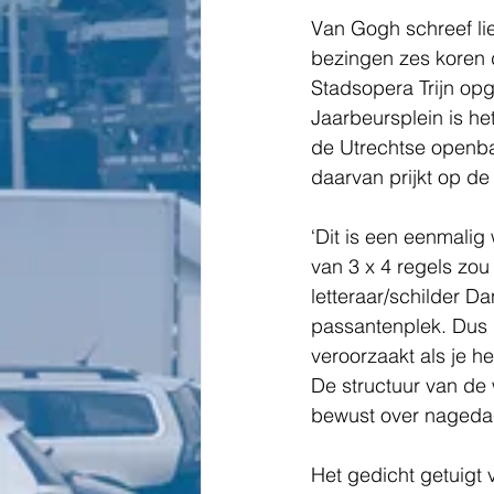
Van Gogh schreef lie
bezingen zes koren 
Stadsopera Trijn op
Jaarbeursplein
is he
de Utrechtse openba
daarvan prijkt op d
‘Dit is een eenmalig
van 3 x 4 regels zo
letteraar/schilder D
passantenplek. Dus n
veroorzaakt als je het
De structuur van de
bewust over nagedach
Het gedicht getuigt 