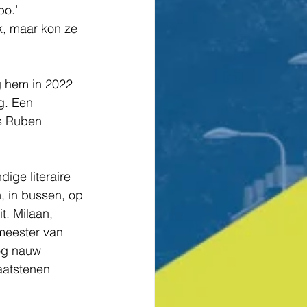
bo.’
ek, maar kon ze 
g hem in 2022 
g. Een 
s Ruben 
ige literaire 
, in bussen, op 
t. Milaan, 
emeester van 
og nauw 
aatstenen 