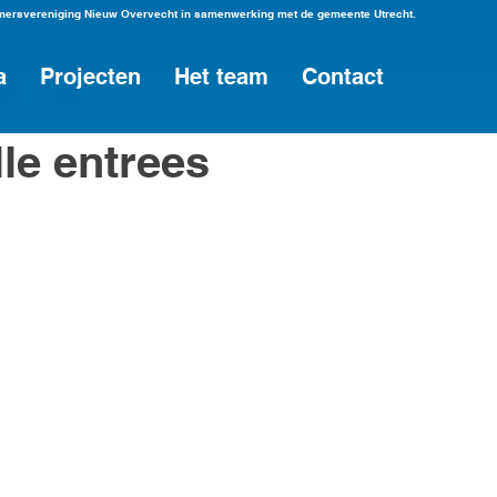
emersvereniging Nieuw Overvecht in samenwerking met de gemeente Utrecht.
a
Projecten
Het team
Contact
lle entrees