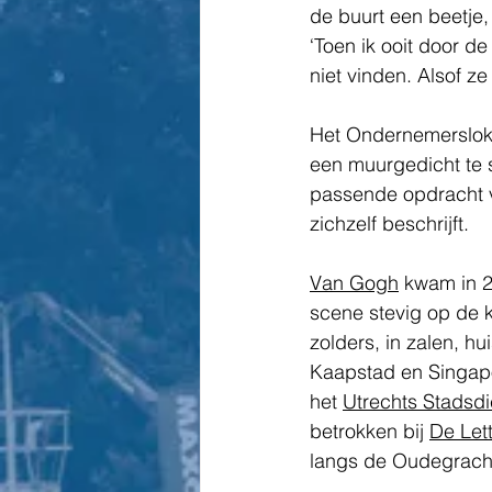
de buurt een beetje,
‘Toen ik ooit door de
niet vinden. Alsof ze
Het Ondernemersloke
een muurgedicht te s
passende opdracht v
zichzelf beschrijft. 
Van Gogh
 kwam in 2
scene stevig op de k
zolders, in zalen, hu
Kaapstad en Singapor
het 
Utrechts Stadsdi
betrokken bij 
De Let
langs de Oudegracht