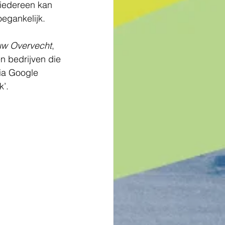
iedereen kan 
egankelijk. 
uw Overvecht
, 
en bedrijven die 
via Google 
’. 