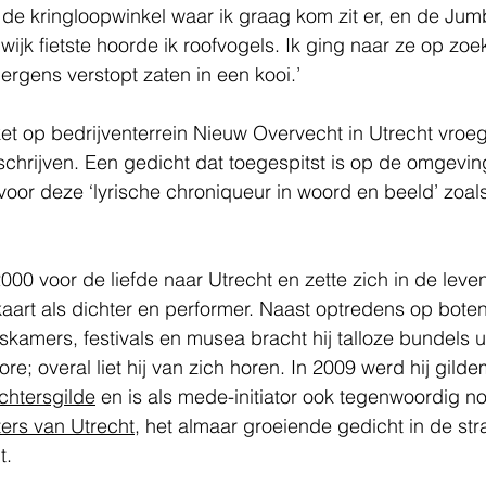
 de kringloopwinkel waar ik graag kom zit er, en de Jum
 wijk fietste hoorde ik roofvogels. Ik ging naar ze op zo
 ergens verstopt zaten in een kooi.’  
t op bedrijventerrein Nieuw Overvecht in Utrecht vroe
chrijven. Een gedicht dat toegespitst is op de omgevin
oor deze ‘lyrische chroniqueur in woord en beeld’ zoal
000 voor de liefde naar Utrecht en zette zich in de levend
aart als dichter en performer. Naast optredens op boten
iskamers, festivals en musea bracht hij talloze bundels ui
e; overal liet hij van zich horen. In 2009 werd hij gild
chtersgilde
 en is als mede-initiator ook tegenwoordig n
ters van Utrecht
, het almaar groeiende gedicht in de str
. 