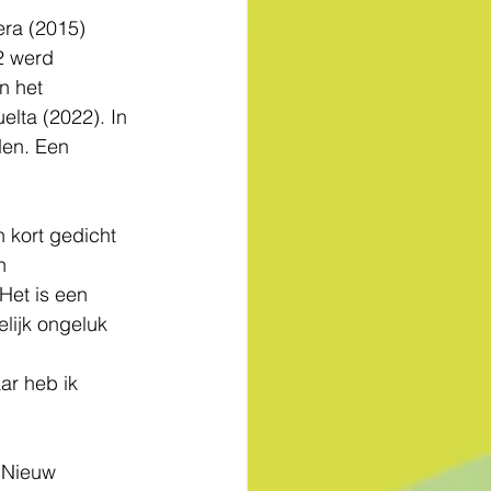
era
(2015) 
2 werd 
 het 
elta (2022). In 
den. Een 
 kort gedicht 
n 
Het is een 
lijk ongeluk 
ar heb ik 
 Nieuw 