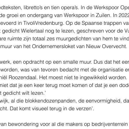
dteksten, libretto’s en tien opera’s. In de Werkspoor Op
de groei en ondergang van Werkspoor in Zuilen. In 202
gevoerd in TivoliVredenburg
. 
Op de Spaanse trappen van
t gedicht Wielertaal nog te lezen, geschreven voor de Vu
re ruimte zijn totaal zes muurgedichten van hem te vin
e muur van het Ondernemersloket van Nieuw Overvecht. 
 werk, een opdracht op een smalle muur. Dus dat het een
u worden, was van tevoren bedacht met de organisatie e
aniël Roozendaal. Het moest niet te ingewikkeld worden. 
iet dat je een keer terug moet komen of dat je een dode
 gedicht wilt lezen.’  
 wijk, al die blokkendozenpanden, de eenvormigheid, da
t. Dat komt visueel terug in de verzen’. 
van bewondering voor al die makers op bedrijventerrein