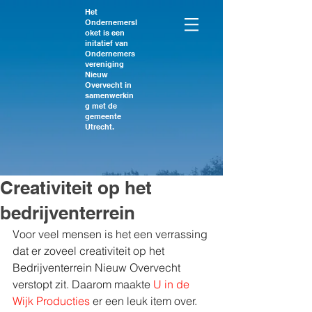
Het
Ondernemersl
oket is een
initatief van
Ondernemers
vereniging
Nieuw
Overvecht in
samenwerkin
g met de
gemeente
Utrecht.
Creativiteit op het
bedrijventerrein
Voor veel mensen is het een verrassing 
dat er zoveel creativiteit op het 
Bedrijventerrein Nieuw Overvecht 
verstopt zit. Daarom maakte 
U in de 
Wijk Producties
 er een leuk item over. 