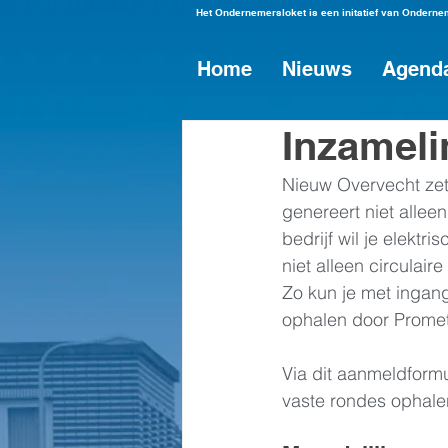
Het Ondernemersloket is een initatief van Ondern
Home
Nieuws
Agend
Inzameli
Nieuw Overvecht zet 
genereert niet allee
bedrijf wil je elektri
niet alleen circulai
Zo kun je met ingang
ophalen door Prometa
Via dit aanmeldformu
vaste rondes ophale