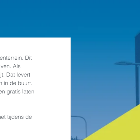
nterrein. Dit 
ven. Als 
t. Dat levert 
 in de buurt. 
n gratis laten 
t tijdens de 