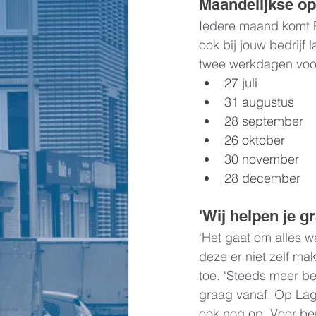
Maandelijkse o
Iedere maand komt P
ook bij jouw bedrijf
twee werkdagen voo
27 juli
31 augustus
28 september
26 oktober
30 november
28 december
'Wij helpen je g
‘Het gaat om alles wa
deze er niet zelf mak
toe. ‘Steeds meer be
graag vanaf. Op Lage
ook nog op. Voor bep