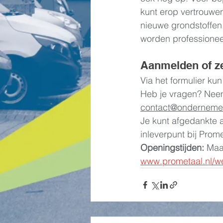
kunt erop vertrouwen
nieuwe grondstoffen
worden professionee
Aanmelden of ze
Via het formulier ku
Heb je vragen? Neem
contact@ondernemer
Je kunt afgedankte 
inleverpunt bij Prom
Openingstijden: 
Maan
www.prometaal.nl/we