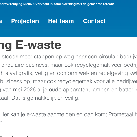
emersvereniging Nieuw Overvecht in samenwerking met de gemeente Utrecht.
a
Projecten
Het team
Contact
ng E-waste
steeds meer stappen op weg naar een circulair bedrijve
n circulaire business, maar ook recyclegemak voor bedrij
sch afval gratis, veilig en conform wet- en regelgeving kwij
re business op, maar ook recyclegemak voor alle bedrijven
 van mei 2026 al je oude apparaten, lampen en batterije
al. Dat is gemakkelijk én veilig.
lier kan je e-waste aanmelden en dan komt Prometaal he
n. 