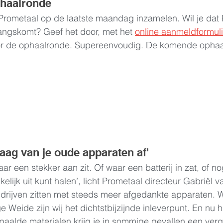
phaalronde
rometaal op de laatste maandag inzamelen. Wil je dat P
 langskomt? Geef het door, met het 
online aanmeldformuli
r de ophaalronde. Supereenvoudig. De komende ophaal
raag van je oude apparaten af'
ar een stekker aan zit. Of waar een batterij in zat, of nog 
kelijk uit kunt halen’, licht Prometaal directeur Gabriël
drijven zitten met steeds meer afgedankte apparaten. W
 Weide zijn wij het dichtstbijzijnde inleverpunt. En nu 
aalde materialen krijg je in sommige gevallen een verg