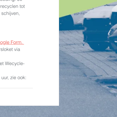
recyclen tot 
schijven, 
ogle Form. 
loket via 
het Wecycle-
uur, zie ook: 