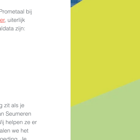
rometaal bij 
er
, uiterlijk 
data zijn:
zit als je 
 van Seumeren 
ij helpen ze er 
halen we het 
oeding. Je 