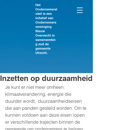
Het
Ondernemersl
oket is een
initatief van
Ondernemers
vereniging
Nieuw
Overvecht in
samenwerkin
g met de
gemeente
Utrecht.
Inzetten op duurzaamheid
Je kunt er niet meer omheen: 
klimaatverandering, energie die 
duurder wordt,  duurzaamheidseisen 
die aan panden gesteld worden. Om te 
kunnen voldoen aan deze eisen lopen 
er verschillende trajecten binnen de 
gemeente om ondernemers te helpen. 