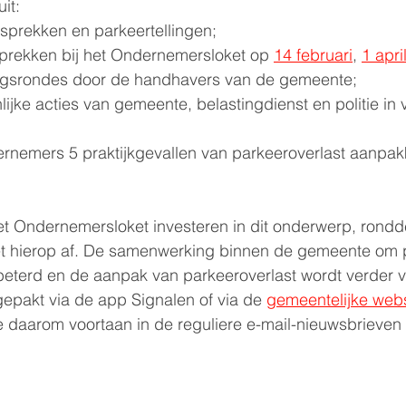
it: 
esprekken en parkeertellingen;
prekken bij het Ondernemersloket op 
14 februari
, 
1 apri
ngsrondes door de handhavers van de gemeente;
jke acties van gemeente, belastingdienst en politie in v
nemers 5 praktijkgevallen van parkeeroverlast aanpak
et Ondernemersloket investeren in dit onderwerp, rondd
et hierop af. De samenwerking binnen de gemeente om p
beterd en de aanpak van parkeeroverlast wordt verder vi
pakt via de app Signalen of via de 
gemeentelijke webs
e daarom voortaan in de reguliere e-mail-nieuwsbrieven 