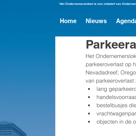
Het Ondernemersloket is een initatief van Ondern
Home
Nieuws
Agend
Parkeer
Het Ondernemerslok
parkeeroverlast op h
Nevadadreef, Oregon
van parkeeroverlast 
lang geparkeerd
handelsvoorraad
bestelbusjes die
vrachtwagenpar
objecten in de 