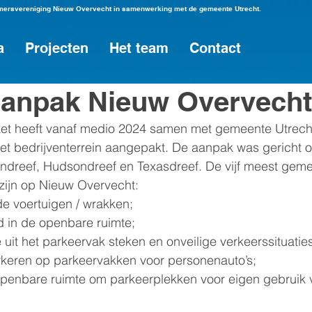
emersvereniging Nieuw Overvecht in samenwerking met de gemeente Utrecht.
a
Projecten
Het team
Contact
aanpak Nieuw Overvecht
et heeft vanaf medio 2024 samen met gemeente Utrech
et bedrijventerrein aangepakt. De aanpak was gericht op
dreef, Hudsondreef en Texasdreef. De vijf meest gem
zijn op Nieuw Overvecht: 
e voertuigen / wrakken; 
 in de openbare ruimte; 
 uit het parkeervak steken en onveilige verkeerssituatie
keren op parkeervakken voor personenauto’s;
openbare ruimte om parkeerplekken voor eigen gebruik v