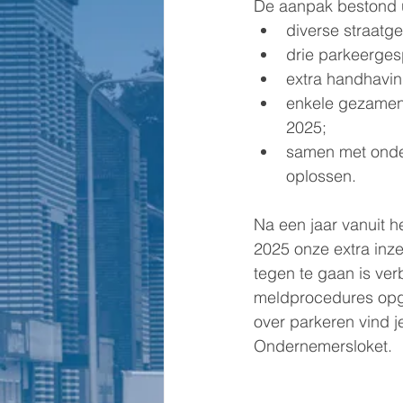
De aanpak bestond u
diverse straatg
drie parkeerges
extra handhavi
enkele gezamenli
2025;
samen met onder
oplossen.
Na een jaar vanuit h
2025 onze extra inz
tegen te gaan is ver
meldprocedures opge
over parkeren vind j
Ondernemersloket.