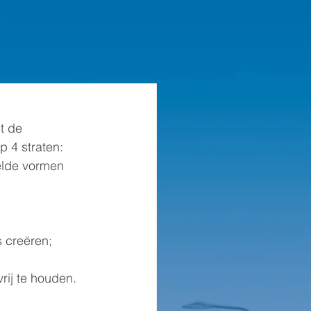
t de 
 4 straten: 
elde vormen 
s creëren;
rij te houden.