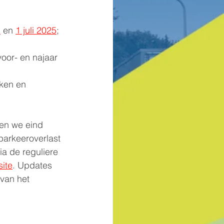
l
 en 
1 juli 2025
;
oor- en najaar 
ken en 
en we eind 
arkeeroverlast 
a de reguliere 
ite
. Updates 
van het 