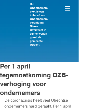
Het
Ondernemersl
oket is een
initatief van
Ondernemers
vereniging
Nieuw
Overvecht in
samenwerkin
g met de
gemeente
Utrecht.
Per 1 april
tegemoetkoming OZB-
verhoging voor
ondernemers
De coronacrisis heeft veel Utrechtse 
ondernemers hard geraakt. Per 1 april 