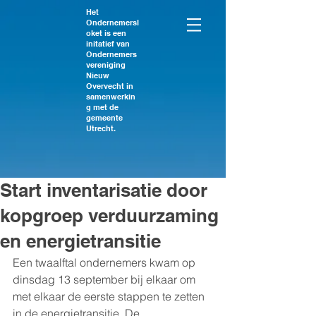
Het
Ondernemersl
oket is een
initatief van
Ondernemers
vereniging
Nieuw
Overvecht in
samenwerkin
g met de
gemeente
Utrecht.
Start inventarisatie door
kopgroep verduurzaming
en energietransitie
Een twaalftal ondernemers kwam op 
dinsdag 13 september bij elkaar om 
met elkaar de eerste stappen te zetten 
in de energietransitie. De 