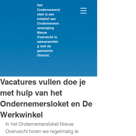
Het
Ondernemersl
oket is een
initatief van
Ondernemers
vereniging
Nieuw
Overvecht in
samenwerkin
g met de
gemeente
Utrecht.
Vacatures vullen doe je
met hulp van het
Ondernemersloket en De
Werkwinkel
In het Ondernemersloket Nieuw 
Overvecht horen we regelmatig te 