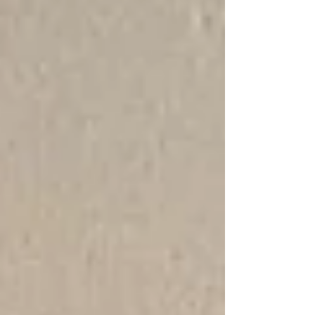
bedrijventerrein in de schijnwerpers. Dit keer
gaan we in gesprek met Gianfranco Colangelo,
de groene kwartiermaker van Nieuw Overvecht.
“Mijn naam is Gianfranco, ik ben 29 jaar oud en
sinds 2023 de groene kwartiermaker van Nieuw
Overvecht. Iedereen noemt me Gian, dat is
makkelijker. Ik kom oorspronkelijk uit Italië, maar
tijdens mijn middelbareschooltijd heb ik een jaar
in Groningen gewoond in het k