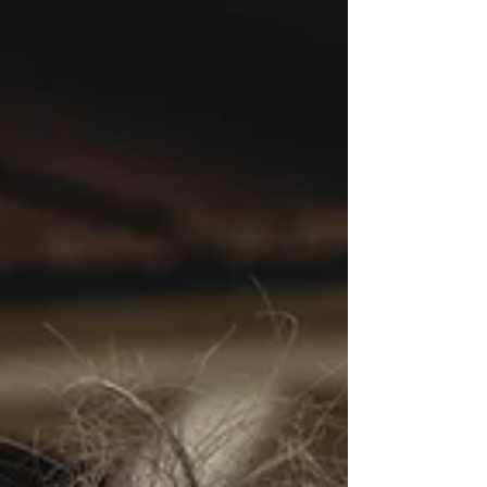
overslag of verwerking van afval brand
veroorzaken. Daarnaast bevatten ze waardevolle
grondstoffen die