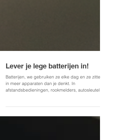
Lever je lege batterijen in!
Batterijen, we gebruiken ze elke dag en ze zitten
in meer apparaten dan je denkt. In
afstandsbedieningen, rookmelders, autosleutels,
thermometers en in alle oplaadbare apparaten.
De lege batterijen en apparaten belanden maar
al te vaak bij het restafval. Dat lijkt onschuldig,
maar is het niet. Batterijen horen niet in het
restafval Batterijen kunnen tijdens de inzameling,